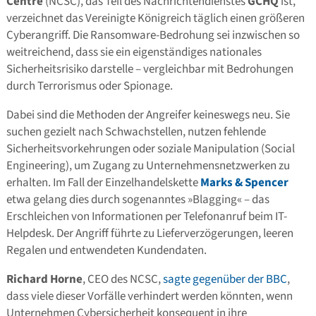
Centre
(NCSC), das Teil des Nachrichtendienstes
GCHQ
ist,
verzeichnet das Vereinigte Königreich täglich einen größeren
Cyberangriff. Die Ransomware-Bedrohung sei inzwischen so
weitreichend, dass sie ein eigenständiges nationales
Sicherheitsrisiko darstelle – vergleichbar mit Bedrohungen
durch Terrorismus oder Spionage.
Dabei sind die Methoden der Angreifer keineswegs neu. Sie
suchen gezielt nach Schwachstellen, nutzen fehlende
Sicherheitsvorkehrungen oder soziale Manipulation (Social
Engineering), um Zugang zu Unternehmensnetzwerken zu
erhalten. Im Fall der Einzelhandelskette
Marks & Spencer
etwa gelang dies durch sogenanntes »Blagging« – das
Erschleichen von Informationen per Telefonanruf beim IT-
Helpdesk. Der Angriff führte zu Lieferverzögerungen, leeren
Regalen und entwendeten Kundendaten.
Richard Horne
, CEO des NCSC,
sagte gegenüber der BBC
,
dass viele dieser Vorfälle verhindert werden könnten, wenn
Unternehmen Cybersicherheit konsequent in ihre