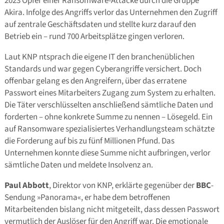
2023 Opfer einer Ransomware-Attacke durch die Gruppe
Akira. Infolge des Angriffs verlor das Unternehmen den Zugriff
auf zentrale Geschäftsdaten und stellte kurz darauf den
Betrieb ein – rund 700 Arbeitsplätze gingen verloren.
Laut KNP ntsprach die eigene IT den branchenüblichen
Standards und war gegen Cyberangriffe versichert. Doch
offenbar gelang es den Angreifern, über das erratene
Passwort eines Mitarbeiters Zugang zum System zu erhalten.
Die Täter verschlüsselten anschließend sämtliche Daten und
forderten – ohne konkrete Summe zu nennen – Lösegeld. Ein
auf Ransomware spezialisiertes Verhandlungsteam schätzte
die Forderung auf bis zu fünf Millionen Pfund. Das
Unternehmen konnte diese Summe nicht aufbringen, verlor
sämtliche Daten und meldete Insolvenz an.
Paul Abbott
, Direktor von KNP, erklärte gegenüber der
BBC
-
Sendung »Panorama«, er habe dem betroffenen
Mitarbeitenden bislang nicht mitgeteilt, dass dessen Passwort
vermutlich der Auslöser für den Angriff war. Die emotionale