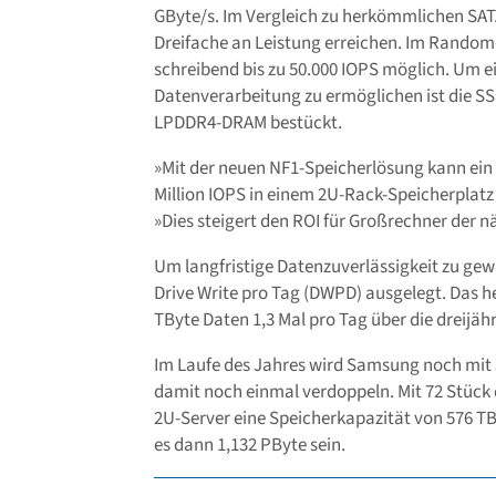
GByte/s. Im Vergleich zu herkömmlichen SAT
Dreifache an Leistung erreichen. Im Random-
schreibend bis zu 50.000 IOPS möglich. Um ei
Datenverarbeitung zu ermöglichen ist die S
LPDDR4-DRAM bestückt.
»Mit der neuen NF1-Speicherlösung kann ein
Million IOPS in einem 2U-Rack-Speicherplatz
»Dies steigert den ROI für Großrechner der n
Um langfristige Datenzuverlässigkeit zu gew
Drive Write pro Tag (DWPD) ausgelegt. Das he
TByte Daten 1,3 Mal pro Tag über die dreijähr
Im Laufe des Jahres wird Samsung noch mit
damit noch einmal verdoppeln. Mit 72 Stück d
2U-Server eine Speicherkapazität von 576 TB
es dann 1,132 PByte sein.