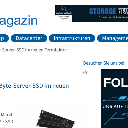
up
Datacenter
Infrastrukturen
Manageme
-Server-SSD im neuen Formfaktor
Besuchen Sie uns bei:
kfr
Byte-Server-SSD im neuen
D-Markt
VMe-SSD