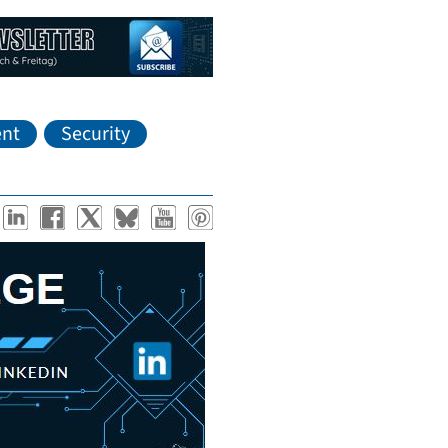
nt
Security