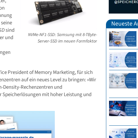
er,
ion
chnung
 seine
Neueste Ar
SD
sind
NVMe-NF1-SSD: Samsung mit 8-TByte-
er und
Server-SSD im neuen Formfaktor
ungen
Vice President of Memory Marketing, für sich
henzentren auf ein neues Level zu bringen: »Wir
gh-Density-Rechenzentren und
 Speicherlösungen mit hoher Leistung und