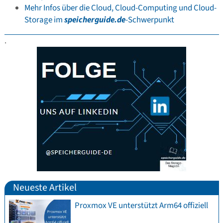
Mehr Infos über die Cloud, Cloud-Computing und Cloud-
Storage im
speicherguide.de
-Schwerpunkt
.
Neueste Artikel
Proxmox VE unterstützt Arm64 offiziell