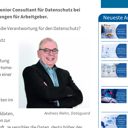
Senior Consultant für Datenschutz bei
ngen für Arbeitgeber.
Neueste Ar
die Verantwortung für den Datenschutz?
utz
rtung
s Home-
 einer
aten im
ldaten,
Andreas Riehn, Dataguard
n zur
t. Je sensibler die Daten, desto höher der