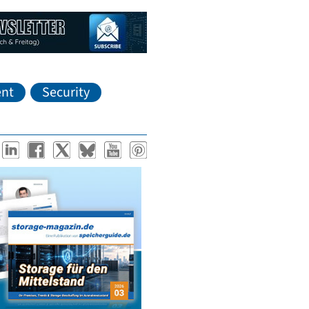
nt
Security