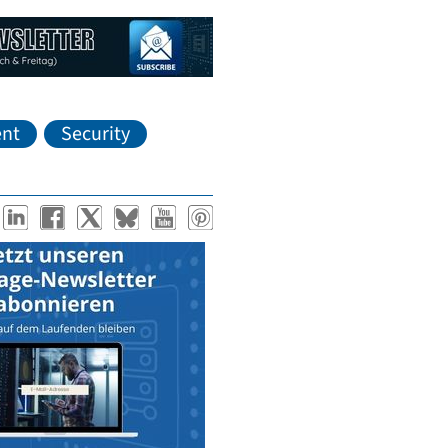
nt
Security